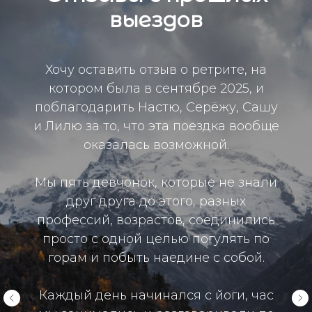
выездов
Хочу оставить отзыв о ретрите, на
котором была в сентябре 2025, и
поблагодарить Настю, Серёжу, Сашу
и Лилю за то, что эта поездка вообще
оказалась возможной.
Мы пять девчонок, которые не знали
друг друга до этого, разных
профессий, возрастов, соединились
просто с одной целью погулять по
горам и побыть наедине с собой.
Каждый день начинался с йоги, час