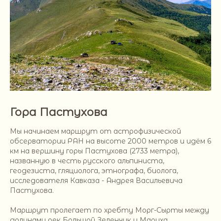
Гора Пастухова
Мы начинаем маршрут от астрофизической
обсерватории РАН на высоте 2000 метров и идём 6
км на вершину горы Пастухова (2733 метра),
названную в честь русского альпиниста,
геодезиста, гляциолога, этнографа, биолога,
исследователя Кавказа - Андрея Васильевича
Пастухова.
Маршрут пролегает по хребту Морг-Сырты между
долинами рек Большой Зеленчук и Маруха.