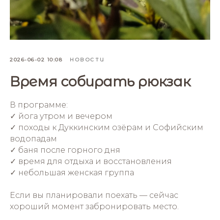
2026-06-02 10:08
НОВОСТИ
Время собирать рюкзак
В программе:
✓ йога утром и вечером
✓ походы к Дуккинским озёрам и Софийским
водопадам
✓ баня после горного дня
✓ время для отдыха и восстановления
✓ небольшая женская группа
Если вы планировали поехать — сейчас
хороший момент забронировать место.