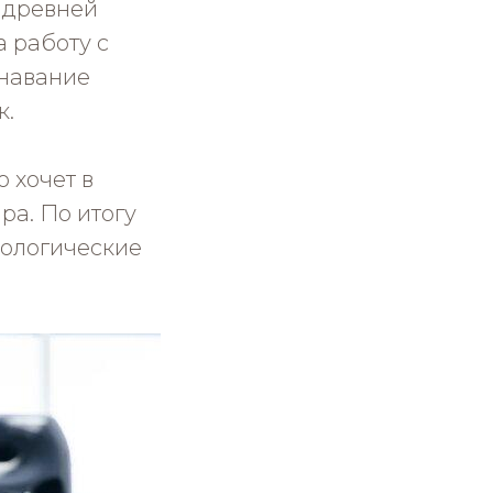
 древней
 работу с
знавание
к.
 хочет в
ра. По итогу
хологические