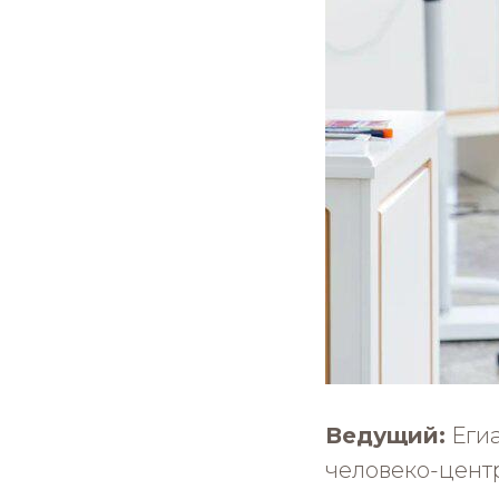
Ведущий:
Егиа
человеко-цент